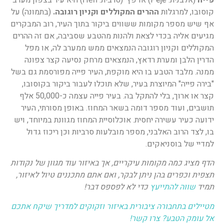
פייה
(אלבנית: Pejë) או פץ' (סרבית: Пећ) היא עיר בצפון מערב
קוסובו, למרגלות
ההרים המקוללים וקניון רוגובה.
(בתמונה) על
אף שיש מספר מקומות ששווים ביקור בתוך העיר, רוב המבקרים
מגיעים אליה בכדי לצאת ולהנות מהטבע שסביבה, אם זה ההרים
המקוללים וקניון רוגובה הנמצאים ממש ממערב לה, או מפל
הדרין הלבן ומערת רדאץ, הנמצאים מרחק נסיעה קצר צפונה
ממנה. מלבד הטבע בו היא מוקפת, העיר פייה מפורסמת גם בשל
"בירה פייה" המיוצרת בעיר, שלא תוכלו לעבור ביקור בקוסובו,
קצר או ארוך, בלי להתקל בה. בעיר פייה עצמה כ-50,000 אלף
תושבים, ועוד מספר דומה בשאר המחוז. באופן מסורתי, העיר
ידועה כעיר עשירה יחסית. אוכלוסיית המחוז מגוונת במיוחד, ויש
בו, לצד הרוב האלבני, מספר מובלעות סרביות וכן ריכוז גדול
למדיי של בוסניאקים.
הדף מציג כמה מקומות עיקריים, אך באיזור עוד מגוון של נקודות
תצפית וכפרים בהן ניתן לבקר, ואם אתם מתכננים טיול לאיזור,
תמיד
שווה
להתייעץ
כדי לא לפספס דבר!
מטיילים בתחבורה ציבורית באיזור וזקוקים למדריך שיקח אתכם
אל עומק הטבע?
צרו קשר!