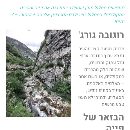
מחפשים מסלול מוכן שמשלב בתוכו גם את פייה וההרים
המקוללים? המסלול בשבילכם הוא צ
פון אלבניה + קוסובו – 7
ימים
!
רוגובה גורג'
מרחק נסיעה קצר מהעיר
נמצא ערוץ רוגובה, ערוץ
נחל עמוק ומרשים,
שמהווה חלק מההרים
המקוללים, או בשם אחר
– האלפים האלבנים.
באיזור בקתות נופש,
מסעדות, וכמובן לא מעט
טבע מרשים.
הבזאר של
פייה