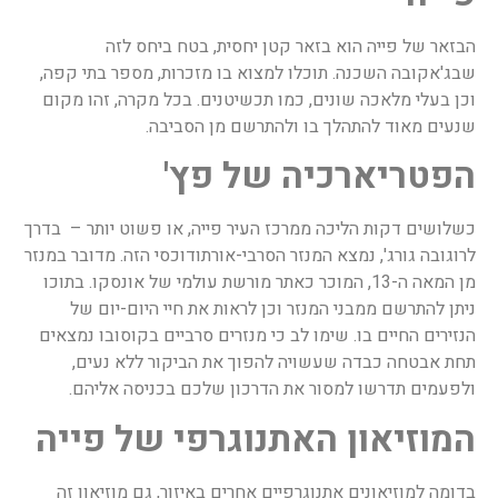
הבזאר של פייה הוא בזאר קטן יחסית, בטח ביחס לזה
שבג'אקובה השכנה. תוכלו למצוא בו מזכרות, מספר בתי קפה,
וכן בעלי מלאכה שונים, כמו תכשיטנים. בכל מקרה, זהו מקום
שנעים מאוד להתהלך בו ולהתרשם מן הסביבה.
הפטריארכיה של פץ'
כשלושים דקות הליכה ממרכז העיר פייה, או פשוט יותר – בדרך
לרוגובה גורג', נמצא המנזר הסרבי-אורתודוכסי הזה. מדובר במנזר
מן המאה ה-13, המוכר כאתר מורשת עולמי של אונסקו. בתוכו
ניתן להתרשם ממבני המנזר וכן לראות את חיי היום-יום של
הנזירים החיים בו. שימו לב כי מנזרים סרביים בקוסובו נמצאים
תחת אבטחה כבדה שעשויה להפוך את הביקור ללא נעים,
ולפעמים תדרשו למסור את הדרכון שלכם בכניסה אליהם.
המוזיאון האתנוגרפי של פייה
בדומה למוזיאונים אתנוגרפיים אחרים באיזור, גם מוזיאון זה