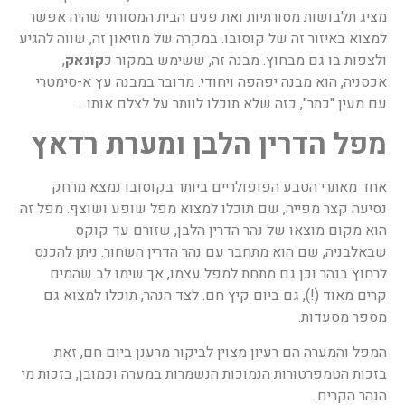
מציג תלבושות מסורתיות ואת פנים הבית המסורתי שהיה אפשר
למצוא באיזור זה של קוסובו. במקרה של מוזיאון זה, שווה להגיע
ולצפות בו גם מבחוץ. מבנה זה, ששימש במקור כ
קונאק
,
אכסניה, הוא מבנה יפהפה ויחודי. מדובר במבנה עץ א-סימטרי
עם מעין "כתר", כזה שלא תוכלו לוותר על לצלם אותו…
מפל הדרין הלבן ומערת רדאץ
אחד מאתרי הטבע הפופולריים ביותר בקוסובו נמצא מרחק
נסיעה קצר מפייה, שם תוכלו למצוא מפל שופע ושוצף. מפל זה
הוא מקום מוצאו של נהר הדרין הלבן, שזורם עד קוקס
שבאלבניה, שם הוא מתחבר עם נהר הדרין השחור. ניתן להכנס
לרחוץ בנהר וכן גם מתחת למפל עצמו, אך שימו לב שהמים
קרים מאוד (!), גם ביום קיץ חם. לצד הנהר, תוכלו למצוא גם
מספר מסעדות.
המפל והמערה הם רעיון מצוין לביקור מרענן ביום חם, זאת
בזכות הטמפרטורות הנמוכות הנשמרות במערה וכמובן, בזכות מי
הנהר הקרים.