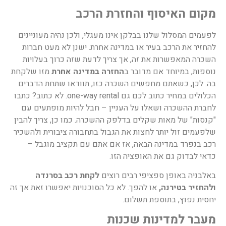
מקום האיסוף והחזרת הרכב
לפעמים המסלול שלנו בבלקן אינו מעגלי, ולכן נהיה מעוניינים
להחזיר את הרכב בעיר או במדינה אחרת. ישנן לא מעט חברות
השכרה המאפשרות את זה, אך צריך לדעת שזה כרוך בעלויות
נוספות, במיוחד אם מדובר ב
החזרה במדינה אחרת
מזו שלקחת
בה. לכן, כשאתם מחפשים השכרה כזו, תוודאו שתחת הדברים
הכלולים במחיר כתוב לכם גם one-way rental. לא כתוב? כתבו
לחברת ההשכרה ושאלו על העניין – חבל להיות מופתעים עם
"קנסות" של מאות שקלים בדלפק ההשכרה. כמו כן, צריך להבין
שלפעמים זול יותר לחצות את הגבול בתחבורה ציבורית ולהשכיר
רכב בנפרד במדינה הבאה, אז אם אתם עם תקציב מוגבל –
כדאי לבדוק גם את האופציה הזו.
באלבניה באופן ספציפי רבים רוצים
לקחת רכב בסרנדה
ולהחזיר בטירנה,
או להפך. לא כל הסוכנויות יאפשרו זאת אך זה
יחסית נפוץ, בתוספת תשלום.
מעבר למדינות שכנות