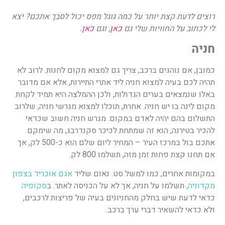
רוצים לדעת קצת יותר על כמה גוגל מפס יכול לסבך אתכם? יצא
לי לכתוב על החוויות שלי גם
כאן
, וגם
כאן
.
חניה
כמובן, אם נוהגים ברכב, צריך גם למצוא מקום לחנות. לרוב לא
תהיה לכם בעיה למצוא חניה ליד אתרי התיירות, אלא אם מדובר
באלו שנמצאים בערים הגדולות, ולכן ההמלצה היא תמיד לקחת
מקום לינה בו יש חניה. אחרת, תוכלו למצוא מגרשי חניה, שלרוב
התשלום בהם יהיה לאדם במקום. מגרש חניה חשוב שכדאי
להכיר בטירנה, הוא זה שמתחת לכיכר סקנדרבג, מה שימקם
אתכם בול במרכז העיר – המחיר ליום שלם הוא כ-500 לק, אך
אם תחנו קצת פחות זמן מזה, תשלמו 800 לק.
במקומות אחרים, כמו למשל סט. נאום שליד
אגם אוכריד בצפון
מקדוניה,
תשלמו על חניה, אך לא על הכניסה לאתר. ב
סקופיה
כדאי לדעת שיש בחלק מהחניונים בעיה של פריצות לרכבים,
ולא כדאי להשאיר דברי ערך ברכב.