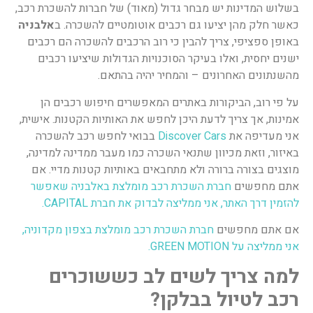
בשלוש המדינות יש מבחר גדול (מאוד) של חברות להשכרת רכב,
כאשר חלק מהן יציעו גם רכבים אוטומטיים להשכרה. ב
אלבניה
באופן ספציפי, צריך להבין כי רוב הרכבים להשכרה הם רכבים
ישנים יחסית, ואלו בעיקר הסוכנויות הגדולות שיציעו רכבים
מהשנתונים האחרונים – והמחיר יהיה בהתאם.
על פי רוב, הביקורות באתרים המאפשרים חיפוש רכבים הן
אמינות, אך צריך לדעת היכן לחפש את האותיות הקטנות. אישית,
אני מעדיפה את
Discover Cars
בבואי לחפש רכב להשכרה
באיזור, וזאת מכיוון שתנאי השכרה כמו מעבר ממדינה למדינה,
מוצגים בצורה ברורה ולא מתחבאים באותיות קטנות מדיי. אם
אתם מחפשים
חברת השכרת רכב מומלצת באלבניה שאפשר
להזמין דרך האתר, אני ממליצה לבדוק את חברת CAPITAL
.
אם אתם מחפשים
חברת השכרת רכב מומלצת בצפון מקדוניה,
אני ממליצה על GREEN MOTION.
למה צריך לשים לב כששוכרים
רכב לטיול בבלקן?