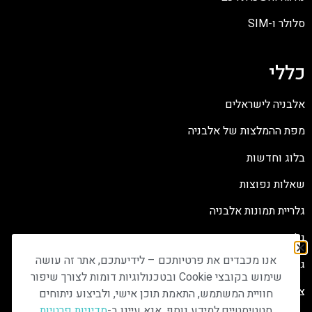
סלולר ו-SIM
כללי
אלבניה לישראלים
מפת ההמלצות של אלבניה
בלוג וחדשות
שאלות נפוצות
גלריית תמונות אלבניה
גלריית תמונות קוסובו
אנו מכבדים את פרטיותכם – לידיעתכם, אתר זה עושה
גלריית תמונות צפון מקדוניה
שימוש בקובצי Cookie ובטכנולוגיות דומות לצורך שיפור
צרו קשר
חוויית המשתמש, התאמת תוכן אישי, ולביצוע ניתוחים
סטטיסטיים.למידע נוסף, אנא עיינו ב-
מדיניות פרטיות