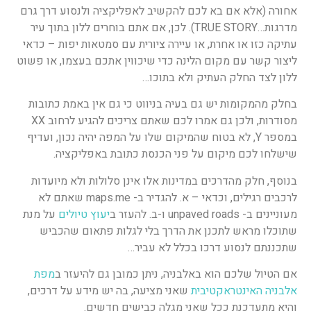
אחורה
(אלא אם בא לכם להקשיב לאפליקציה ולנסוע דרך גרם
מדרגות…TRUE STORY)
. לכן, אם אתם בוחרים ללון בתוך עיר
עתיקה כזו או אחרת, או עיירה ציורית עם סמטאות יפות – כדאי
ליצור קשר עם מקום הלינה כדי שיכווין אתכם בעצמו, או פשוט
ללון לצד החלק העתיק ולא בתוכו…
בחלק מהמקומות יש גם בעיה בניווט כי גם אין באמת כתובות
מסודרות, ולכן גם אמרו לכם שאתם צריכים להגיע לרחוב XX
במספר Y, לא בטוח שהמיקום שלו על המפה יהיה נכון, ועדיף
שישלחו לכם מיקום על פני הכנסת כתובת באפליקציה.
בנוסף, חלק מהדרכים במדינות אלו אינן סלולות ולא מיועדות
לרכבים רגילים, וכדאי – א. להגדיר ב- maps.me שאתם לא
מעוניינים ב- unpaved roads ו-ב. להעזר ב
יעוץ טיולים
על מנת
שתוכלו מראש לתכנן את הדרך בלי לגלות פתאום שהכביש
שתכננתם לנסוע דרכו בכלל לא עביר…
אם הטיול שלכם הוא באלבניה, ניתן כמובן גם להיעזר ב
מפת
אלבניה האינטראקטיבית
שאני מציעה, בה יש מידע על דרכים,
והיא מתעדכנת ככל שאני מגלה כבישים חדשים.