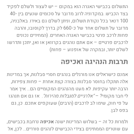
התשלום בכבישי האגרה הוא במקום – יש לעצור ולשלם לפקיד
בצד הכביש. במקדוניה לרוב מדובר על סכומים שנעים בין 40-
100 דנאר בכל נקודת תשלום, וניתן לשלם גם באירו. באלבניה,
מדובר על תשלום אחד של כ-660 לק בדרך לקוסובו, והרבה
פחות לרכב פרטי בכבישי האגרה האחרים. (המחירים נכונים
לרכבים פרטיים – אם אתם נוהגים בקרוואן או ואן, יתכן ותדרשו
לשלם יותר, ובמקרה של אופנוע – פחות)
תרבות הנהיגה ואכיפה
אמנם כישראלים אנו מורגלים בנהגים חסרי סבלנות, אך במדינות
אלה תתקלו בחוסר סבלנות בצורה קצת אחרת – פחות צפירות,
הרבה יותר עקיפות. לא מעט מהנהגים המקומיים הם… איך אמר
לי חבר מקומי? –
"אלרגיים למגבלות מהירות"
. אז גם אם תנהגו
על פי חוק, שימו לב לרכבים (הרבים) שעוקפים אתכם. כן, גם
בפס לבן.
ולמרות כל זה – בשלוש המדינות ישנה
אכיפה
נרחבת בכבישים,
עם שוטרים הממתינים בצידי הכבישים לנהגים סוררים… לכן, אל