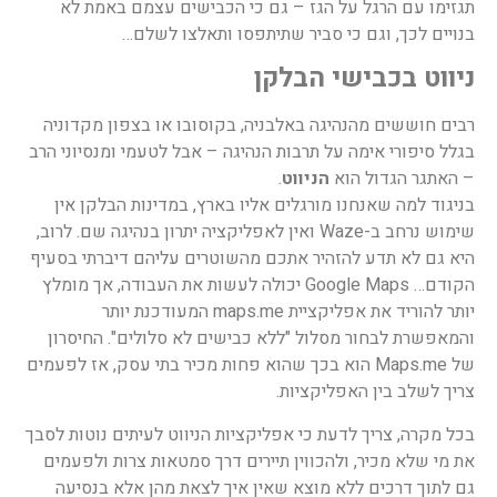
תגזימו עם הרגל על הגז – גם כי הכבישים עצמם באמת לא
בנויים לכך, וגם כי סביר שתיתפסו ותאלצו לשלם…
ניווט בכבישי הבלקן
רבים חוששים מהנהיגה באלבניה, בקוסובו או בצפון מקדוניה
בגלל סיפורי אימה על תרבות הנהיגה – אבל לטעמי ומנסיוני הרב
– האתגר הגדול הוא
הניווט
.
בניגוד למה שאנחנו מורגלים אליו בארץ, במדינות הבלקן אין
שימוש נרחב ב-Waze ואין לאפליקציה יתרון בנהיגה שם. לרוב,
היא גם לא תדע להזהיר אתכם מהשוטרים עליהם דיברתי בסעיף
הקודם… Google Maps יכולה לעשות את העבודה, אך מומלץ
יותר להוריד את אפליקציית maps.me המעודכנת יותר
והמאפשרת לבחור מסלול "ללא כבישים לא סלולים". החיסרון
של Maps.me הוא בכך שהוא פחות מכיר בתי עסק, אז לפעמים
צריך לשלב בין האפליקציות.
בכל מקרה, צריך לדעת כי אפליקציות הניווט לעיתים נוטות לסבך
את מי שלא מכיר, ולהכווין תיירים דרך סמטאות צרות ולפעמים
גם לתוך דרכים ללא מוצא שאין איך לצאת מהן אלא בנסיעה