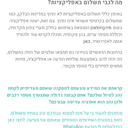
מה לגבי תשלום באפליקציות?
באופן כללי תשלום באפליקציות לא נפוץ במדינות הבלקן, כמו
שתשלום בכרטיסי אשראי אינו נפוץ. עם זאת, ישנה אפליקציה
בשם parking.mk הנמצאת בשימוש בחלק מערי צפון מקדוניה,
וכוללת מספר ערים, בהן סקופיה. תוכלו לקרוא עוד ולהוריד
אותה לאנדרואיד,
כאן
.
ברחובות הראשיים בטירנה גם תמצאו שלטים של חניה בתשלום,
וזה יהיה לרוב באמצעות שליחת הודעה או אפליקציה, פחות
מתאים לתיירים בלי מספר מקומי…
קראתם את המידע והגעתם למסקנה שאתם מעדיפים לקחת
נהג לטיול שלכם? אתם קבוצה גדולה שתצטרך מספר רכבים
ולכן נהג הוא אופציה עדיפה עבורכם?
מוזמנים להעזר בי על מנת למצוא עבורכם נהג במחיר משתלם,
וזאת במסגרת
השירותים הנוספים
שאותם אני מציעה. לחצו
כאן
כדי לשלוח לי הודעת WhatsApp.