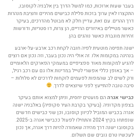
בעבר שעות ארוכות, כמו למשל הדרך בין אלבניה לקוסובו,
התקצרו לאין ערוך בזכות סלילת כבישים מהירים וחציבת מנהרות
דרך ההרים. עם זאת, עדיין חלק לא מבוטל מהדרכים, בעיקר
כאשר מטיילים באיזורים הרריים, הן צרות, דו סטריות, ודורשות
זהירות מוגברת כאשר נוהגים בהן.
ישנה תפיסה מוטעית לפיה חובה לקחת רכב ארבע-על-ארבע
בנהיגה במקומות אלו. זה אולי היה נכון בעבר, וזה נכון אם רוצים
להגיע למקומות מאוד ספציפיים במעמקי הפארקים הלאומיים
– אך באופן כללי אפשרי לטייל במדינות אלו גם עם רכב רגיל,
ורק לשים לב שהמפות לפעמים לוקחות לדרכים לא סלולות –
סיבה טובה להתייעץ לפני שיוצאים לדרך.
כבישי אגרה
הם מועטים יחסית, וניתן למצוא אותם בעיקר
בצפון מקדוניה. (בעיקר בקרבת העיר סקופיה) באלבניה ישנה
אגרה בכביש המוביל לכיוון קוסובו, וכן שני כבישים חדשים
שנפתחו בקיץ 2024 והתחילו לפעול ככבישי אגרה ב-2025.
בקוסובו ישנה דרך מהירה שאמורה להיות דרך אגרה, אך נכון
לעכשיו טרם גובים שם תשלום.