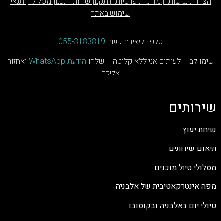
הצהרת נגישות
|
מדיניות פרטיות
|
תקנון שירותי תכנון מסלול
|
תנאי
שימוש באתר
טלפון ליצירת קשר:
055-3183819
שימו לב – לעיתים אני ללא קליטה – שלחו
הודעת
WhatsApp
ואחזור
אליכם
ש
ירותים
שיחת יעוץ
תיאום שירותים
מסלולי טיול מוכנים
מפה אינטרקאטיבית של אלבניה
טיולי יום באלבניה ובקוסובו