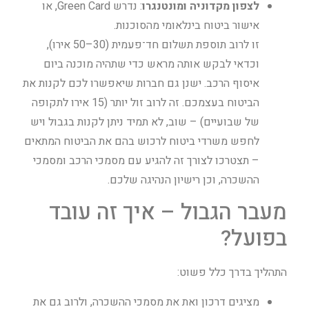
לצפון מקדוניה ומונטנגרו
: נדרש Green Card, או
אישור ביטוח בינלאומי מהסוכנות.
זו לרוב תוספת תשלום חד־פעמית (30–50 אירו),
וכדאי לבקש אותה מראש כדי שתהיה מוכנה ביום
איסוף הרכב. ישנן גם חברות שיאפשרו לכם לקנות את
הביטוח בעצמכם. זה לרוב זול יותר (15 אירו לתקופה
של שבועיים) – שוב, לא תמיד ניתן לקנות בגבול ויש
לחפש משרדי ביטוח לרכוש בהם את הביטוח המתאים
– תצטרכו לצורך זה להגיע עם מסמכי הרכב ומסמכי
ההשכרה, וכן רישיון הנהיגה שלכם.
מעבר הגבול – איך זה עובד
בפועל?
התהליך בדרך כלל פשוט:
מציגים דרכון ואת את מסמכי ההשכרה, ולרוב גם את