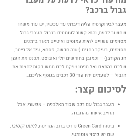
מה עוד כדאי לדעת על מעבר
גבול ברכב?
מעבר לבירוקרטיה עליה דיברתי עד עכשיו, יש עוד משהו
שחשוב לדעת, והוא קשור לעומסים בגבול. מעברי גבול
מסוימים עשויים להיות עמוסים ואיטיים מאוד בזמנים
מסוימים, בעיקר בחגים (שנה חדשה, פסחא, עיד אל פיטר,
חג הקורבן) – וכמובן בחודשים יולי ואוגוסט. תכננו את הזמן
שלכם בהתאם ואל תניחו שיקח לכם חמש דקות לחצות את
הגבול – לפעמים יהיו עוד 30 רכבים בנוסף אליכם…
לסיכום קצר:
מעבר גבול עם רכב שכור מאלבניה – אפשרי, אבל
מחייב אישור מהחברה.
ביטוח Green Card נדרש ברוב המדינות,
למעט קוסובו
,
שם יש כיסוי אוטומטי.