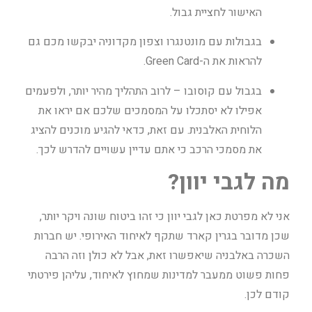
האישור לחציית גבול.
בגבולות עם מונטנגרו וצפון מקדוניה יבקשו מכם גם
להראות את ה-Green Card.
בגבול עם קוסובו – לרוב התהליך מהיר יותר, ולפעמים
אפילו לא יסתכלו על המסמכים שלכם אם יראו את
הלוחית האלבנית. עם זאת, כדאי להגיע מוכנים להציג
את מסמכי הרכב כי אתם עדיין עשויים להדרש לכך.
מה לגבי יוון?
אני לא מפרטת כאן לגבי יוון כי זהו ביטוח שונה ויקר יותר,
שכן מדובר בגרין קארד שתקף לאיחוד האירופי. יש חברות
השכרה באלבניה שיאפשרו זאת, אבל לא כולן וזה הרבה
פחות פשוט ממעבר למדינות שמחוץ לאיחוד, עליהן פירטתי
קודם לכן.