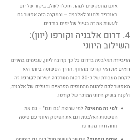
אתם מתעקשים למהר, תוכלו לשלב ביקור של יום
באוכריד ולחזור לאלבניה – ובמקרה הזה אפשר גם
לעשות את זה בטיול של ימים בודדים.
4. דרום אלבניה וקורפו (יוון):
השילוב היווני
הריביירה האלבנית בדרום כל כך קרובה ליוון, שבימים בהירים
רואים את האי קורפו מהחוף. הדרך הפשוטה ביותר היא
לקחת מעבורת של כ-30 דקות מ
סרנדה
ישירות ל
קורפו
. זה
מאפשר לכם ליהנות מהחופים הפראיים והזולים של אלבניה,
ולקנח בשיק היווני המוכר של קורפו.
למי זה מתאים?
למי שרוצה "גם וגם" – גם את
הפשטות האלבנית וגם את הפינוק היווני עם טיסה
נוחה חזור מקורפו.
איפה נוחתים?
אפשר לעשות טיול כזה גם בנחיתה