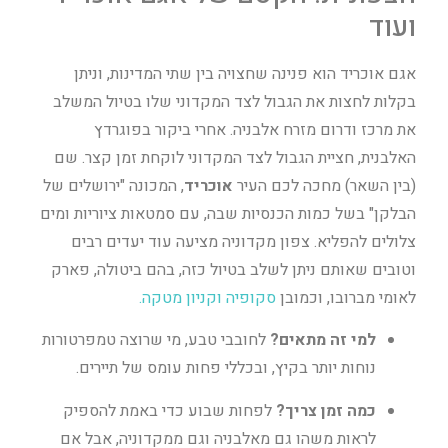
ועוד
אגם אוכריד הוא פנינה שחצויה בין שתי המדינות, וניתן
בקלות לחצות את הגבול לצד המקדוני שלו בטיול המשלב
את מרכז ודרום מזרח אלבניה. אחרי ביקור בפוגרדץ
האלבנית, חציית הגבול לצד המקדוני לוקחת זמן קצר. שם
(בין השאר) מחכה לכם העיר
אוכריד
, המכונה "ירושלים של
הבלקן" בשל כמות הכנסיות שבה, עם סמטאות ציוריות ומים
צלולים להפליא. צפון מקדוניה מציעה עוד יעדים רבים
וטובים שאותם ניתן לשלב בטיול כזה, בהם ביטולה, פארק
לאומי מברובו, וכמובן
סקופיה וקניון מטקה.
למי זה מתאים?
לחובבי טבע, מי שרוצה טמפרטורות
נוחות יותר בקיץ, ובכללי פחות עומס של תיירים.
כמה זמן צריך?
לפחות שבוע כדי באמת להספיק
לראות משהו גם מאלבניה וגם ממקדוניה, אבל אם