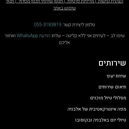
הצהרת נגישות
|
מדיניות פרטיות
|
תקנון שירותי תכנון מסלול
|
תנאי
שימוש באתר
טלפון ליצירת קשר:
055-3183819
שימו לב – לעיתים אני ללא קליטה – שלחו
הודעת
WhatsApp
ואחזור
אליכם
ש
ירותים
שיחת יעוץ
תיאום שירותים
מסלולי טיול מוכנים
מפה אינטרקאטיבית של אלבניה
טיולי יום באלבניה ובקוסובו