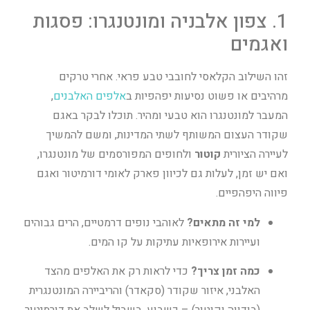
1. צפון אלבניה ומונטנגרו: פסגות
ואגמים
זהו השילוב הקלאסי לחובבי טבע פראי. אחרי טרקים
מרהיבים או פשוט נסיעות יפהפיות ב
אלפים האלבנים
,
המעבר למונטנגרו הוא טבעי ומהיר. תוכלו לבקר באגם
שקודר העצום המשותף לשתי המדינות, ומשם להמשיך
לעיירה הציורית
קוטור
ולחופים המפורסמים של מונטנגרו,
ואם יש זמן, לעלות גם לכיוון פארק לאומי דורמיטור ואגם
פיווה היפהפיים.
למי זה מתאים?
לאוהבי נופים דרמטיים, הרים גבוהים
ועיירות אירופאיות עתיקות על קו המים.
כמה זמן צריך?
כדי לראות רק את האלפים מהצד
האלבני, איזור שקודר (סקאדר) והריביירה המונטנגרית