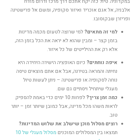
במקדוניה. טיול כזה יקח אתכם דרך מרכז ודרום מזרח
אלבניה, אל אגם אוכריד ואיזור סקופיה, ומשם אל פרישטינה
ופריזרן שבקוסובו.
למי זה מתאים?
למי שרוצה לטעום מכמה מדינות
בזמן קצר – ומבין שהוא לא יראה את הכל בזמן הזה,
אלא רק את ההילייטים של כל איזור.
איפה נוחתים?
כיום האופציה הישירה היחידה היא
נחיתה והמראה בטירנה, אבל אם אתם מוצאים טיסה
נוחה לסקופיה או פרישטינה – ניתן לעשות טיול
מעגלי שיתחיל ויסתיים גם שם.
כמה זמן צריך?
לפחות 10 ימים כדי באמת להספיק
לראות משהו מכל מדינה, אבל כמובן שיותר זמן – יותר
טוב.
רוצים מסלול מוכן שישלב את שלוש המדינות?
תמצאו בין המסלולים המוכנים
מסלול מעגלי של 10