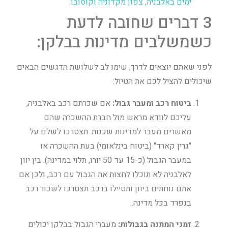
ימים באלבניה, צפון מקדוניה וקוסובו.
3 דברים שחובה לדעת
כשמשלבים מדינות בבלקן:
לפני שאתם יוצאים לדרך, שימו לב לשלושת הדגשים הבאים
שיכולים להציל לכם את הטיול:
ביטוח רכב ומעבר גבול:
אם שכרתם רכב באלבניה,
עליכם לוודא מראש מול חברת ההשכרה שהם
מאשרים מעבר למדינות שכנות. תצטרכו לשלם על
"גרין קארד" (ביטוח בינלאומי) בעת ההשכרה או
במעבר הגבול (כ-15 עד 50 יורו, תלוי במדינה). בין יוון
לאלבניה לא תוכלו לחצות את הגבול עם רכב, ולכן אם
אתם נוחתים ביוון ותטיילו ברכב תצטרכו לשכור רכב
בנפרד בכל מדינה.
זמני המתנה בגבולות:
מעברי הגבול בבלקן יכולים