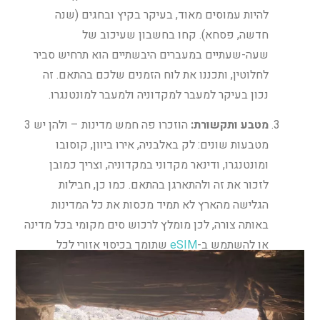
להיות עמוסים מאוד, בעיקר בקיץ ובחגים (שנה
חדשה, פסחא). קחו בחשבון שעיכוב של
שעה-שעתיים במעברים היבשתיים הוא תרחיש סביר
לחלוטין, ותכננו את לוח הזמנים שלכם בהתאם. זה
נכון בעיקר למעבר למקדוניה ולמעבר למונטנגרו.
מטבע ותקשורת:
הוזכרו פה חמש מדינות – ולהן יש 3
מטבעות שונים: לק באלבניה, אירו ביוון, קוסובו
ומונטנגרו, ודינאר מקדוני במקדוניה, וצריך כמובן
לזכור את זה ולהתארגן בהתאם. כמו כן, חבילות
הגלישה מהארץ לא תמיד מכסות את כל המדינות
באותה צורה, לכן מומלץ לרכוש סים מקומי בכל מדינה
או להשתמש ב-
eSIM
שתומך בכיסוי אזורי לכל
הבלקן.