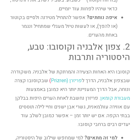
(בודווה וקוטור) – כשבוע. בשביל לשלב את דורמיטור,
כדאי שיהיו לפחות עוד יומיים.
איפה נוחתים?
אפשר להתחיל מטירנה ולסיים בקוטור
(או להפך), או לעשות טיול מעגלי שמתחיל ונגמר
באחת מהערים.
2. צפון אלבניה וקוסובו: טבע,
היסטוריה ותרבות
קוסובו היא האחות הצעירה והמרתקת של אלבניה. משקודרה
שבצפון אלבניה, הדרך ל
פריזרן (Prizren
)
שבקוסובו קצרה
ונוחה, אבל הדרך המעניינת יותר היא כמובן באמצעות
מעבורת קומאן
. פריזרן נחשבת לאחת הערים היפות בבלקן
עם אווירה עות'מאנית, גשרי אבן ישנים וחיי לילה תוססים
בבתי הקפה. אם יש יותר זמן – אפשר כמובן לשלב עוד
יעדים רבים ברחבי קוסובו.
למי זה מתאים?
למי שמחפש שילוב של היסטוריה,